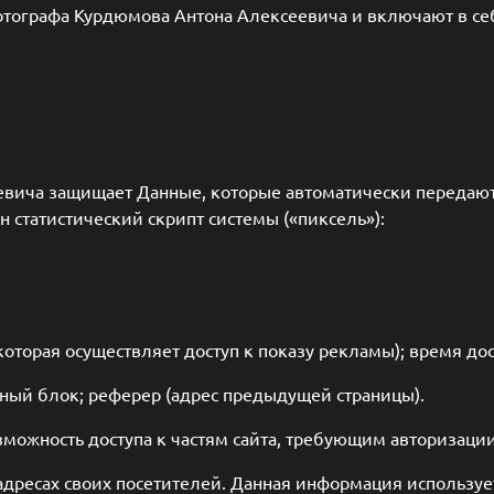
отографа Курдюмова Антона Алексеевича и включают в 
евича защищает Данные, которые автоматически передают
н статистический скрипт системы («пиксель»):
оторая осуществляет доступ к показу рекламы); время дос
мный блок; реферер (адрес предыдущей страницы).
зможность доступа к частям сайта, требующим авторизации
IP-адресах своих посетителей. Данная информация использ