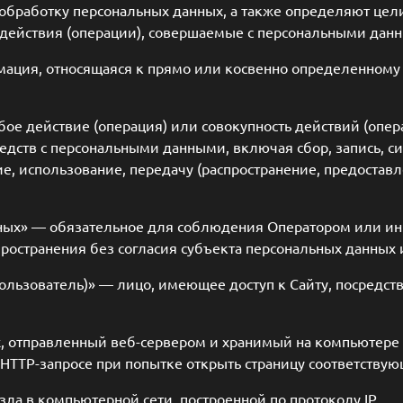
т обработку персональных данных, а также определяют цел
действия (операции), совершаемые с персональными дан
мация, относящаяся к прямо или косвенно определенном
ое действие (операция) или совокупность действий (опер
едств с персональными данными, включая сбор, запись, с
е, использование, передачу (распространение, предоставл
нных» — обязательное для соблюдения Оператором или и
ространения без согласия субъекта персональных данных 
Пользователь)» — лицо, имеющее доступ к Сайту, посредст
х, отправленный веб-сервером и хранимый на компьютере 
 HTTP-запросе при попытке открыть страницу соответствую
узла в компьютерной сети, построенной по протоколу IP.